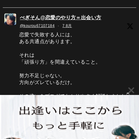
ぺぎそん@恋愛のやり方＝出会い方
@kourou67107184
·
7 8月
恋愛で失敗する人には、
ある共通点があります。
それは
「頑張り方」を間違えていること。
努力不足じゃない。
方向がズレているだけ。
その違いをブログでわかりやすく解説しました👇
Twitter
Load More