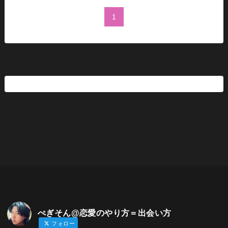
1
ぺぎそん@恋愛のやり方＝出会い方
フォロー