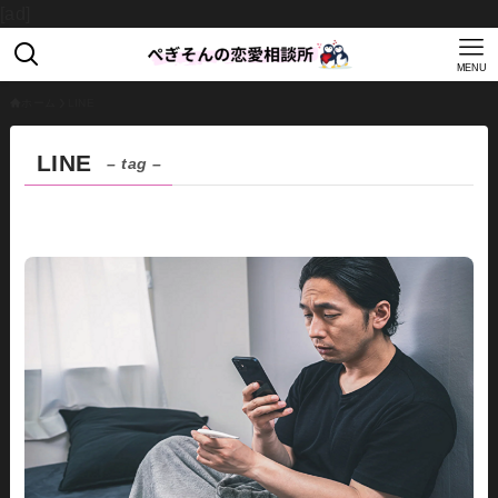
[ad]
MENU
ホーム
LINE
LINE
– tag –