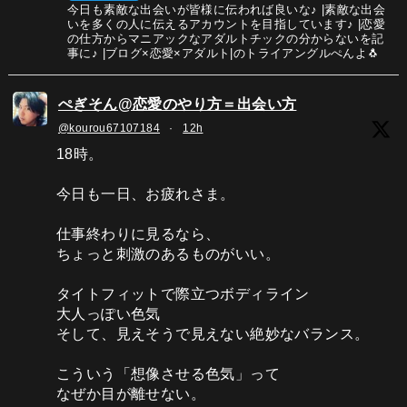
今日も素敵な出会いが皆様に伝われば良いな♪ |素敵な出会
いを多くの人に伝えるアカウントを目指しています♪ |恋愛
の仕方からマニアックなアダルトチックの分からないを記
事に♪ |ブログ×恋愛×アダルト|のトライアングルぺんよ🐧
ぺぎそん@恋愛のやり方＝出会い方
@kourou67107184
·
12h
18時。
今日も一日、お疲れさま。
仕事終わりに見るなら、
ちょっと刺激のあるものがいい。
タイトフィットで際立つボディライン
大人っぽい色気
そして、見えそうで見えない絶妙なバランス。
こういう「想像させる色気」って
なぜか目が離せない。