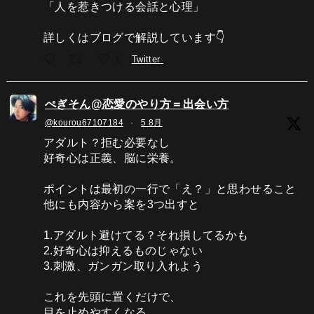
「人を惹きつける会話と心理」
詳しくはブログで解説しています👇
1
Twitter
ぺぎそん@恋愛のやり方＝出会い方
@kourou67107184
·
5 8月
アダルト？拒む必要なし
好奇心は正義、脳に栄養。
ポイントは最初の一行で「え？」と思わせること
他にも内容から案を3つ出すと
1.アダルト避けてる？それ損してるかも
2.好奇心は抑えるものじゃない
3.刺激、ガンガン取り入れよう
これを先頭に置くだけで、
目を止めやすくなる。