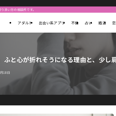
寄り添い方の相談所です。
アダルト
出会い系アプリ
不倫
占い
婚活
恋
」ふと心が折れそうになる理由と、少し
7月18日