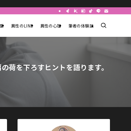
愛
異性のLINE
異性の心理
筆者の体験談
肩の荷を下ろすヒントを語ります。