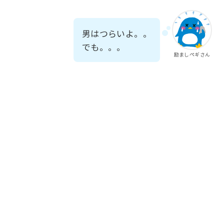
男はつらいよ。。
でも。。。
励ましペギさん