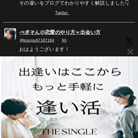
その違いをブログでわかりやすく解説しました👇
Twitter
ぺぎそん@恋愛のやり方＝出会い方
@kourou67107184
·
9h
おはようございます！
今日も気持ちが良い朝ですね！
でも、風邪には気をつけて楽しく行きましょう！
急いでも、歩いても、たどり着く場所は一緒！
早いか遅いかの違いだし目的を持って楽しく行き
ましょう！！
Twitter
ぺぎそん@恋愛のやり方＝出会い方
@kourou67107184
·
22h