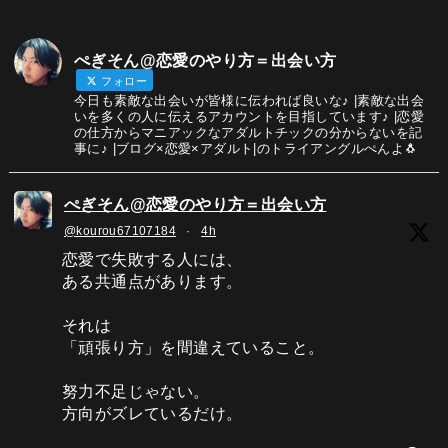
ぺぎそん@恋愛のやり方＝出会い方
フォロー
今日も素敵な出会いが皆様に伝われば良いな♪ |素敵な出会
いを多くの人に伝えるアカウントを目指しています♪ |恋愛
の仕方からマニアックなアダルトチックの分からないを記
事に♪ |ブログ×恋愛×アダルト|のトライアングルぺんよ🐧
ぺぎそん@恋愛のやり方＝出会い方
@kourou67107184
·
4h
恋愛で失敗する人には、
ある共通点があります。
それは
「頑張り方」を間違えていること。
努力不足じゃない。
方向がズレているだけ。