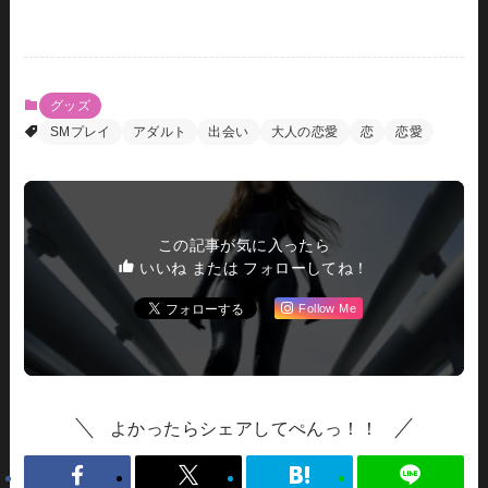
グッズ
SMプレイ
アダルト
出会い
大人の恋愛
恋
恋愛
この記事が気に入ったら
いいね または フォローしてね！
Follow Me
よかったらシェアしてぺんっ！！