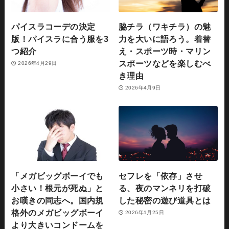
パイスラコーデの決定
脇チラ（ワキチラ）の魅
版！パイスラに合う服を3
力を大いに語ろう。着替
つ紹介
え・スポーツ時・マリン
スポーツなどを楽しむべ
2026年4月29日
き理由
2026年4月9日
「メガビッグボーイでも
セフレを「依存」させ
小さい！根元が死ぬ」と
る、夜のマンネリを打破
お嘆きの同志へ。国内規
した秘密の遊び道具とは
格外のメガビッグボーイ
2026年1月25日
より大きいコンドームを