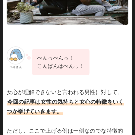
ぺんっぺんっ！
こんばんはぺんっ！
ペギさん
女心が理解できないと言われる男性に対して、
今回の記事は女性の気持ちと女心の特徴をいく
つか挙げていきます。
ただし、ここで上げる例は一例なのでな特徴的