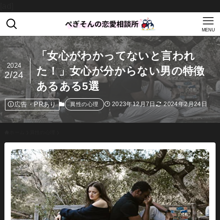
[ad]
MENU
「女心がわかってないと言われ
2024
た！」女心が分からない男の特徴
2/24
あるある5選
広告・PRあり
2023年12月7日
2024年2月24日
異性の心理
ホーム
異性の心理