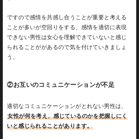
ですので感情を共感し合うことが重要と考える
ことが多いが空回りをする、感情を適切に表現
できない男性は女心を理解できていないと感じ
られることががあるので気を付けていきましょ
う。
②お互いのコミュニケーションが不足
適切なコミュニケーションがとれない男性は、
女性が何を考え、感じているのかを把握しにく
いと感じられることがあります。