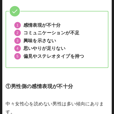
感情表現が不十分
コミュニケーションが不足
興味を示さない
思いやりが足りない
偏見やステレオタイプを持つ
①男性側の感情表現が不十分
中々女性心を読めない男性は多い傾向にありま
す。