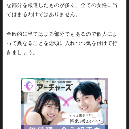
な部分を厳選したものが多く、全ての女性に当
てはまるわけではありません。
全般的に当てはまる部分でもあるので個人によ
って異なることを念頭に入れつつ気を付けて行
きましょう。