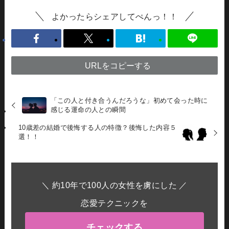
よかったらシェアしてぺんっ！！
URLをコピーする
「この人と付き合うんだろうな」初めて会った時に
感じる運命の人との瞬間
10歳差の結婚で後悔する人の特徴？後悔した内容５
選！！
＼ 約10年で100人の女性を虜にした ／
恋愛テクニックを
チェックする