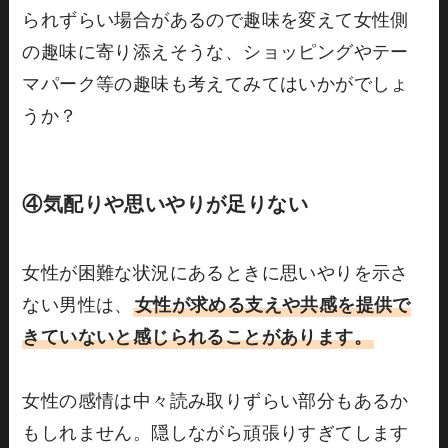
られずらい場合があるので趣味を変えて女性側
の趣味に寄り添えそうな、ショッピングやテー
マパーク等の趣味も考えてみてはいかがでしょ
うか？
④気配りや思いやりが足りない
女性が困難な状況にあるときに思いやりを示さ
ない男性は、
女性が求める支えや共感を提供で
きていないと感じられることがあります。
女性の感情は中々読み取りずらい部分もあるか
もしれません。隠しながら頑張りすぎてします