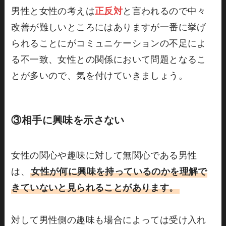
男性と女性の考えは
正反対
と言われるので中々
改善が難しいところにはありますが一番に挙げ
られることにがコミュニケーションの不足によ
る不一致、女性との関係において問題となるこ
とが多いので、気を付けていきましょう。
③相手に興味を示さない
女性の関心や趣味に対して無関心である男性
は、
女性が何に興味を持っているのかを理解で
きていないと見られることがあります。
対して男性側の趣味も場合によっては受け入れ