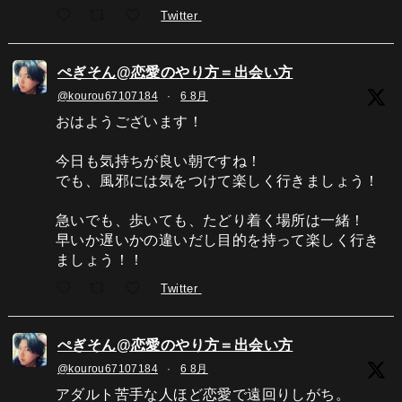
Twitter
ぺぎそん@恋愛のやり方＝出会い方
@kourou67107184
·
6 8月
おはようございます！
今日も気持ちが良い朝ですね！
でも、風邪には気をつけて楽しく行きましょう！
急いでも、歩いても、たどり着く場所は一緒！
早いか遅いかの違いだし目的を持って楽しく行き
ましょう！！
Twitter
ぺぎそん@恋愛のやり方＝出会い方
@kourou67107184
·
6 8月
アダルト苦手な人ほど恋愛で遠回りしがち。