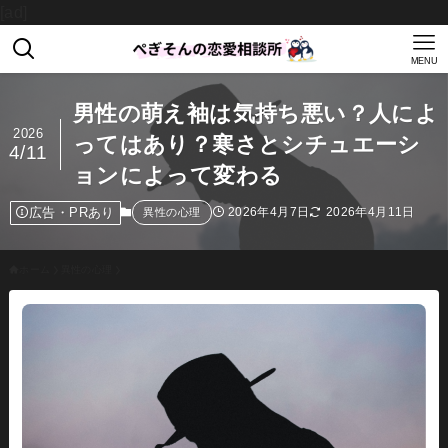
[ad]
MENU
男性の萌え袖は気持ち悪い？人によ
2026
ってはあり？寒さとシチュエーシ
4/11
ョンによって変わる
広告・PRあり
2026年4月7日
2026年4月11日
異性の心理
ホーム
異性の心理