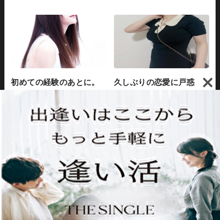
初めての経験のあとに。
久しぶりの恋愛に戸惑
割り切れない「後悔」の
う？「セカンド処女」の
気持ちと向き合うヒント
心理と向き合い方
2026年7月14日
2026年7月12日
「男と女、どっちが辛
彼女が「処女じゃない」
い？」それぞれの生きづ
のが気持ち悪い・受け入