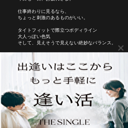
仕事終わりに見るなら、
ちょっと刺激のあるものがいい。
タイトフィットで際立つボディライン
大人っぽい色気
そして、見えそうで見えない絶妙なバランス。
こういう「想像させる色気」って
なぜか目が離せない。
今夜は少しだけ、
刺激のある記事をどうぞ。
Twitter
ぺぎそん@恋愛のやり方＝出会い方
@kourou67107184
·
16h
昼休み。