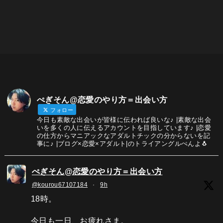
ぺぎそん@恋愛のやり方＝出会い方
フォロー
今日も素敵な出会いが皆様に伝われば良いな♪ |素敵な出会
いを多くの人に伝えるアカウントを目指しています♪ |恋愛
の仕方からマニアックなアダルトチックの分からないを記
事に♪ |ブログ×恋愛×アダルト|のトライアングルぺんよ🐧
ぺぎそん@恋愛のやり方＝出会い方
@kourou67107184
·
9h
18時。
今日も一日、お疲れさま。