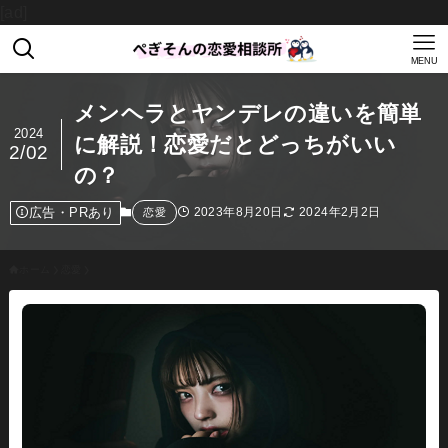
[ad]
MENU
メンヘラとヤンデレの違いを簡単
2024
に解説！恋愛だとどっちがいい
2/02
の？
広告・PRあり
2023年8月20日
2024年2月2日
恋愛
ホーム
恋愛