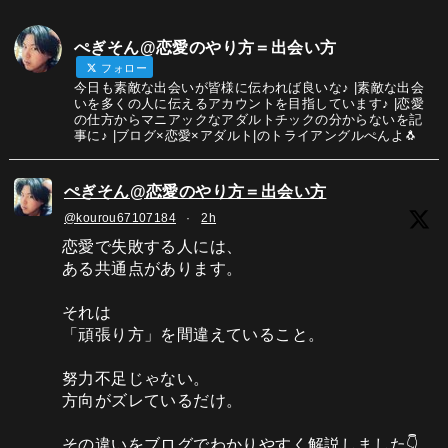
ぺぎそん@恋愛のやり方＝出会い方
フォロー
今日も素敵な出会いが皆様に伝われば良いな♪ |素敵な出会
いを多くの人に伝えるアカウントを目指しています♪ |恋愛
の仕方からマニアックなアダルトチックの分からないを記
事に♪ |ブログ×恋愛×アダルト|のトライアングルぺんよ🐧
ぺぎそん@恋愛のやり方＝出会い方
@kourou67107184
·
2h
恋愛で失敗する人には、
ある共通点があります。
それは
「頑張り方」を間違えていること。
努力不足じゃない。
方向がズレているだけ。
その違いをブログでわかりやすく解説しました👇