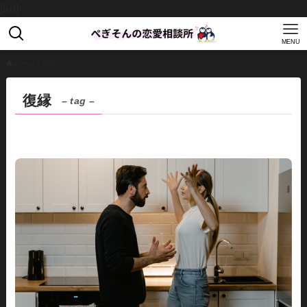
[ad]
MENU
ホーム
復縁
復縁
– tag –