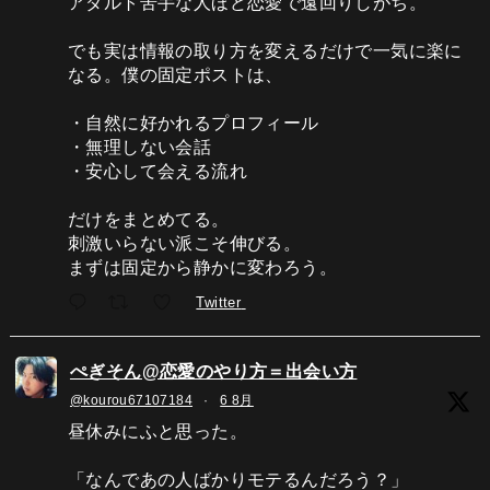
アダルト苦手な人ほど恋愛で遠回りしがち。
でも実は情報の取り方を変えるだけで一気に楽に
なる。僕の固定ポストは、
・自然に好かれるプロフィール
・無理しない会話
・安心して会える流れ
だけをまとめてる。
刺激いらない派こそ伸びる。
まずは固定から静かに変わろう。
Twitter
ぺぎそん@恋愛のやり方＝出会い方
@kourou67107184
·
6 8月
昼休みにふと思った。
「なんであの人ばかりモテるんだろう？」