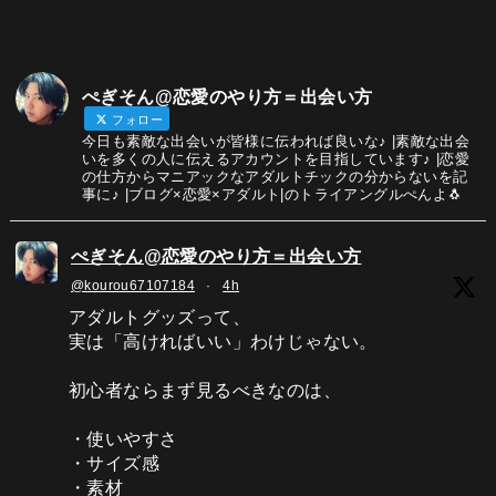
ぺぎそん@恋愛のやり方＝出会い方
フォロー
今日も素敵な出会いが皆様に伝われば良いな♪ |素敵な出会
いを多くの人に伝えるアカウントを目指しています♪ |恋愛
の仕方からマニアックなアダルトチックの分からないを記
事に♪ |ブログ×恋愛×アダルト|のトライアングルぺんよ🐧
ぺぎそん@恋愛のやり方＝出会い方
@kourou67107184
·
4h
アダルトグッズって、
実は「高ければいい」わけじゃない。
初心者ならまず見るべきなのは、
・使いやすさ
・サイズ感
・素材